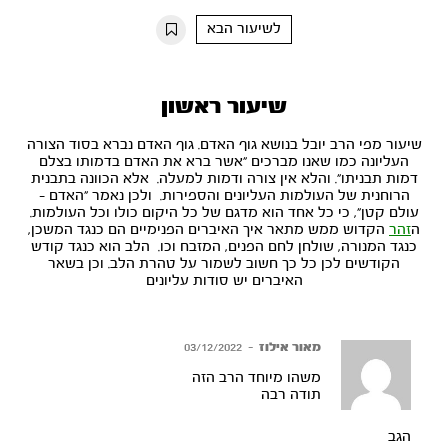
10s
10s
לשיעור הבא
שיעור ראשון
שיעור מפי הרב יובל בנושא גוף האדם. גוף האדם נברא בסוד הצורה
העליונה כמו שאנו מברכים "אשר ברא את האדם בדמותו בצלם
דמות תבניתו". והלא אין צורה ודמות למעלה. אלא הכוונה בתבנית
הרוחנית של העולמות העליונים והספירות. ולכן נאמר "האדם -
עולם קטן", כי כל אחד הוא מדגם של כל היקום כולו וכל העולמות.
ה
זהר
הקדוש ממש מתאר איך האיברים הפנימיים הם כנגד המשכן,
כנגד המנורה, שולחן לחם הפנים, המזבח וכו. הלב הוא כנגד קודש
הקודשים לכן כל כך חשוב לשמור על טהרת הלב. וכן בשאר
האיברים יש סודות עליונים
מאור אילוז
–
03/12/2022
משהו מיוחד הרב הזה
תודה רבה
הגב