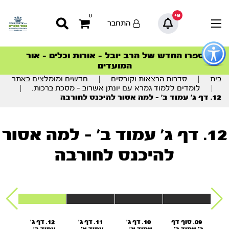
9+
0
התחבר
פתור
פתיחת
ספרו החדש של הרב יובל – אורות וכלים – אור
סדרות הפודקאסטים
סדרות הפודקאסטים
הסדרה המובילה החודש – דרך המלך
הסדרה המובילה החודש – דרך המלך
הצטרפו למהפכת הבריאות הטבעית >
פריט
המועדים
גישות
וכן
בית
|
סדרות הרצאות וקורסים
|
חדשים ומומלצים באתר
רכזי
|
לומדים ללמוד גמרא עם יונתן אשרוב – מסכת ברכות.
|
‏‏12. דף ג' עמוד ב' - למה אסור
להיכנס לחורבה
 ב'
09. סוף דף
10. דף ג'
11. דף ג'
‏‏12. דף ג'