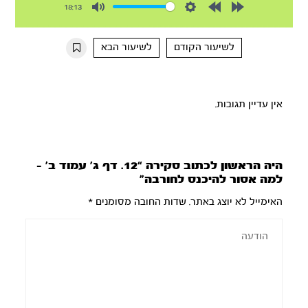
18:13
Mute
Settings
Rewind
Forward
10s
10s
לשיעור הקודם
לשיעור הבא
אין עדיין תגובות.
היה הראשון לכתוב סקירה “‏‏12. דף ג’ עמוד ב’ –
למה אסור להיכנס לחורבה”
האימייל לא יוצג באתר.
שדות החובה מסומנים
*