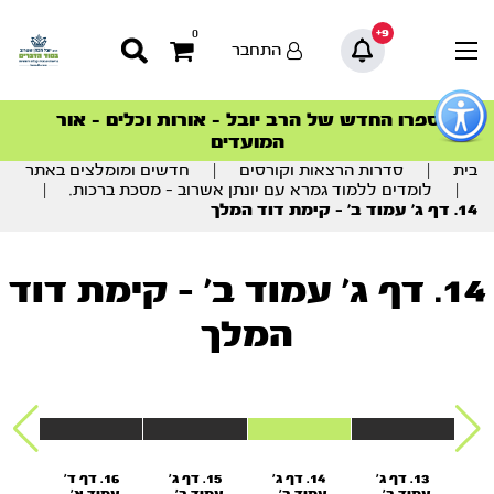
9+
0
התחבר
פתור
פתיחת
ספרו החדש של הרב יובל – אורות וכלים – אור
סדרות הפודקאסטים
סדרות הפודקאסטים
הסדרה המובילה החודש – דרך המלך
הסדרה המובילה החודש – דרך המלך
הצטרפו למהפכת הבריאות הטבעית >
פריט
המועדים
גישות
וכן
בית
|
סדרות הרצאות וקורסים
|
חדשים ומומלצים באתר
רכזי
|
לומדים ללמוד גמרא עם יונתן אשרוב – מסכת ברכות.
|
14. דף ג’ עמוד ב’ – קימת דוד המלך
14. דף ג' עמוד ב' - קימת דוד
המלך
 ג'
13. דף ג'
14. דף ג'
15. דף ג'
16. דף ד'