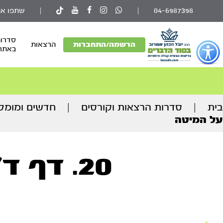
04-6987398
|
|
שתפו את
סדרות
פתור
הרשמה/התחברות
הרצאות
באתר
פתיחת
פריט
גישות
וכן
בית
|
סדרות הרצאות וקורסים
|
חדשים ומומל
רכזי
על המיטה
20. דף ד' עמוד ב' - ק''ש על המיטה