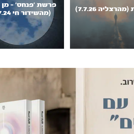
פרשת 'פנחס' - מן 
הרצליה 7.7.26)
(מהשידור חי 25.7.24)