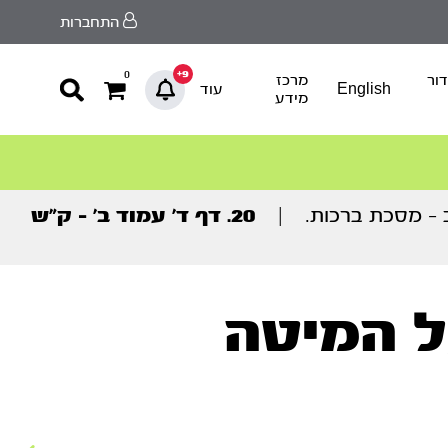
התחברות
9+
0
ור
מרכז
English
עוד
מידע
 – מסכת ברכות.
|
20. דף ד’ עמוד ב’ – ק”ש