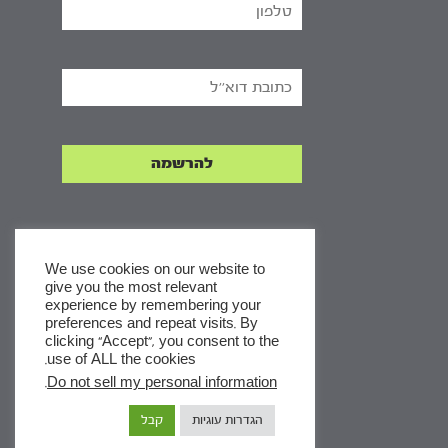
We use cookies on our website to
give you the most relevant
experience by remembering your
x
preferences and repeat visits. By
clicking “Accept”, you consent to the
לסדרות
use of ALL the cookies.
ומסלולי לימוד באתר
.
Do not sell my personal information
הגדרות עוגיות
קבל