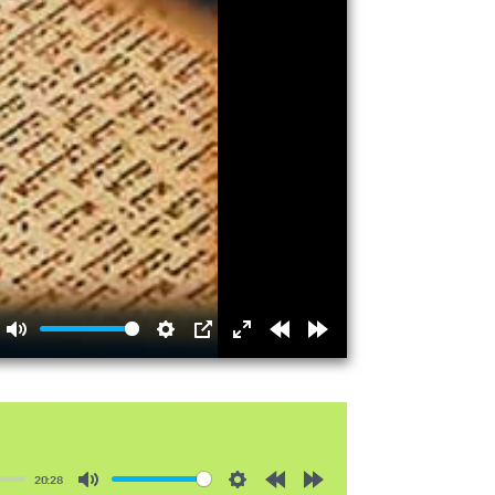
Mute
Settings
PIP
Enter
Rewind
Forward
fullscreen
15s
15s
20:28