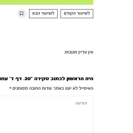
Mute
Settings
Rewind
Forward
10s
10s
לשיעור הקודם
לשיעור הבא
אין עדיין תגובות.
היה הראשון לכתוב סקירה “20. דף ד’ עמוד ב’ – ק”ש על המיטה”
האימייל לא יוצג באתר.
שדות החובה מסומנים
*