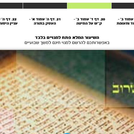
' עמוד ב' -
20. דף ד' עמוד ב' -
21. דף ה' עמוד א' -
22. דף ה'
ד ותעופת
ק''ש על המיטה
העסק בתורה
עניין היסו
כים
על ה
השיעור המלא פתח למנויים בלבד
באפשרותכם להרשם למנוי חינם למשך שבועיים