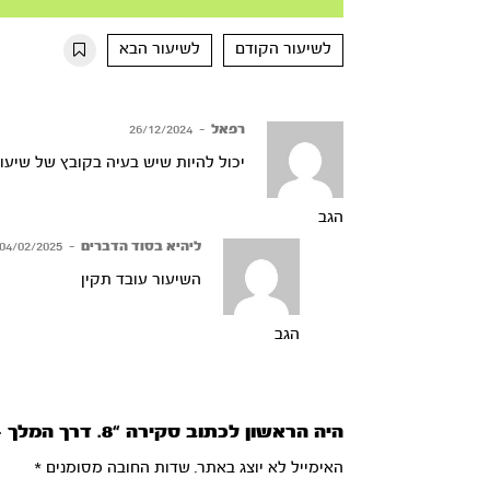
Mute
Settings
Rewind
Forward
10s
10s
לשיעור הקודם
לשיעור הבא
רפאל
–
26/12/2024
יכול להיות שיש בעיה בקובץ של שיעור 8 לא מצליח לצפ
הגב
ליהיא בסוד הדברים
–
04/02/2025
השיעור עובד תקין
הגב
היה הראשון לכתוב סקירה “8. דרך המלך – תיקון ההוד”
האימייל לא יוצג באתר.
שדות החובה מסומנים
*