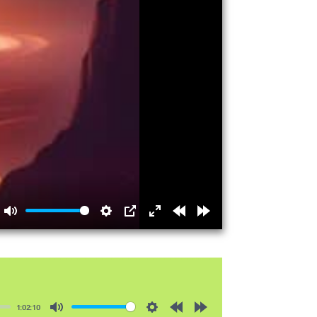
Mute
Settings
PIP
Enter
Rewind
Forward
fullscreen
15s
15s
1:02:10