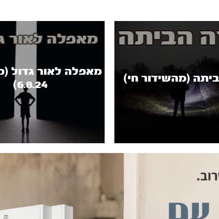
מאפלה לאור גדול (
יתה (מהשידור חי)
6.8.24)