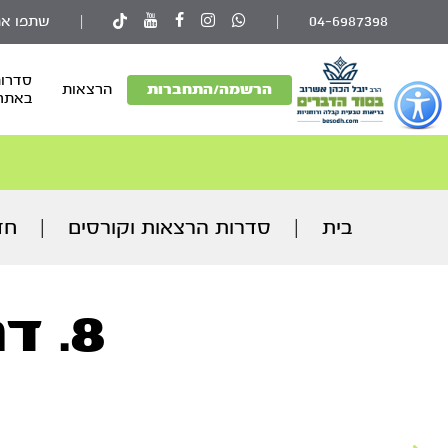
04-6987398
|
|
שתפו את
סדרות
פתור
הרשמה/התחברות
הרצאות
באתר
פתיחת
פריט
גישות
וכן
רכזי
בית
|
סדרות הרצאות וקורסים
|
חד
8. דרך המלך – תיקון ההוד