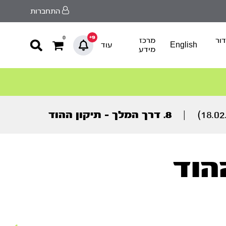
התחברות
9+
0
ור
מרכז
English
עוד
מידע
|
8. דרך המלך – תיקון ההוד