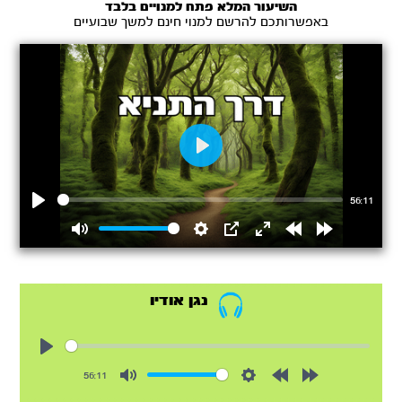
השיעור המלא פתח למנויים בלבד
באפשרותכם להרשם למנוי חינם למשך שבועיים
Play
56:11
Play
Mute
Settings
PIP
Enter
Rewind
Forward
fullscreen
15s
15s
נגן אודיו
Play
56:11
Mute
Settings
Rewind
Forward