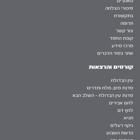
מאמרים
סיפורי הצלחה
בתקשורת
תרומה
צור קשר
קופת החסד
מרכז מידע
אתר בסוד הדברים
קורסים והרצאות
עין הבדולח
סדנת מים, מלח ותדרים
סדנת עין הבדולח – השלב הבא
לחם אבירים
לחץ דם
תניא
ניקוי רעלים
פרשת השבוע