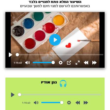
השיעור המלא פתח למנויים בלבד
באפשרותכם להרשם למנוי חינם למשך שבועיים
Play
Play
1:16:40
Mute
Settings
PIP
Enter
Rewind
Forward
fullscreen
15s
15s
נגן אודיו
Play
1:16:40
Mute
Settings
Rewind
Forward