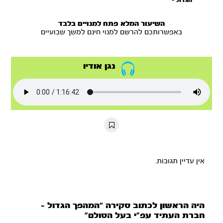
הגדול -
חברת העתיד
עפ"י בעל
הסולם
השיעור המלא פתח למנויים בלבד
באפשרותכם להרשם למנוי חינם למשך שבועיים
נגן אודיו
אין עדיין תגובות.
היה הראשון לכתוב סקירה “המהפך הגדול –
חברת העתיד עפ”י בעל הסולם”