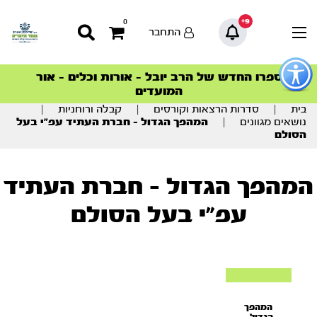
9+
0
התחבר
פתור
פתיחת
ספרו החדש של הרב יובל – אורות וכלים – אור
סדרות הפודקאסטים
סדרות הפודקאסטים
הסדרה המובילה החודש – דרך המלך
הסדרה המובילה החודש – דרך המלך
הצטרפו למהפכת הבריאות הטבעית >
פריט
המועדים
גישות
וכן
בית
|
סדרות הרצאות וקורסים
|
קבלה ורוחניות
|
רכזי
נושאים מגוונים
|
המהפך הגדול – חברת העתיד עפ”י בעל
הסולם
המהפך הגדול - חברת העתיד
עפ"י בעל הסולם
המהפך