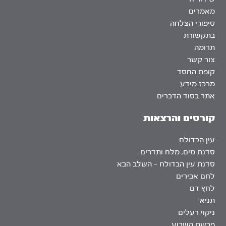
מאמרים
סיפורי הצלחה
בתקשורת
תרומה
צור קשר
קופת החסד
מרכז מידע
אתר בסוד הדברים
קורסים והרצאות
עין הבדולח
סדנת מים, מלח ותדרים
סדנת עין הבדולח – השלב הבא
לחם אבירים
לחץ דם
תניא
ניקוי רעלים
פרשת השבוע