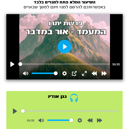
השיעור המלא פתח למנויים בלבד
באפשרותכם להרשם למנוי חינם למשך שבועיים
Play
58:35
Play
Mute
Settings
PIP
Enter
Rewind
Forward
fullscreen
15s
15s
נגן אודיו
Play
58:35
Mute
Settings
Rewind
Forward