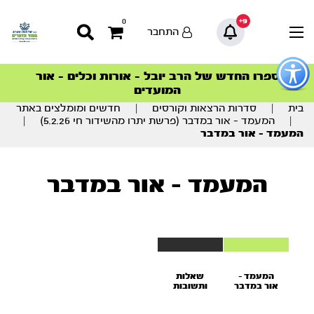
9+
0
התחבר
פתור
פתיחת
ספרו החדש של הרב יובל – אורות וכלים – אור
סדרות הפודקאסטים
סדרות הפודקאסטים
הסדרה המובילה החודש – דרך המלך
הסדרה המובילה החודש – דרך המלך
הצטרפו למהפכת הבריאות הטבעית >
פריט
המועדים
גישות
וכן
בית
|
סדרות הרצאות וקורסים
|
חדשים ומומלצים באתר
רכזי
|
המעמד – אור במדבר (פרשת יתרו מהשידור חי 5.2.26)
|
המעמד – אור במדבר
המעמד – אור במדבר
המעמד –
שאלות
אור במדבר
ותשובות