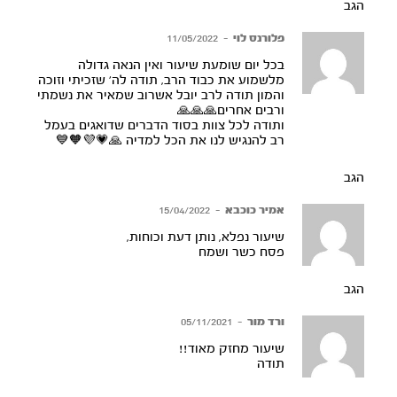
הגב
פלורנס לוי
–
11/05/2022
בכל יום שומעת שיעור ואין הנאה גדולה
מלשמוע את כבוד הרב, תודה לה׳ שזכיתי וזוכה
והמון תודה לרב יובל אשרוב שמאיר את נשמתי
ורבים אחרים🙏🙏🙏
ותודה לכל צוות בסוד הדברים שדואגים בעמל
רב להנגיש לנו את הכל למדיה 🙏💗💜🧡💙
הגב
אמיר כוכבא
–
15/04/2022
שיעור נפלא, נותן דעת וכוחות,
פסח כשר ושמח
הגב
ורד מור
–
05/11/2021
שיעור מחזק מאוד!!
תודה