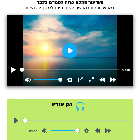
השיעור המלא פתח למנויים בלבד
באפשרותכם להרשם למנוי חינם למשך שבועיים
Play
59:55
Play
Mute
Settings
PIP
Enter
Rewind
Forward
fullscreen
15s
15s
נגן אודיו
Play
59:55
Mute
Settings
Rewind
Forward