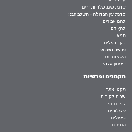
עין הבדולח
סדנת מים, מלח ותדרים
סדנת עין הבדולח – השלב הבא
לחם אבירים
לחץ דם
תניא
ניקוי רעלים
פרשת השבוע
השמנת יתר
ביטחון עצמי
תקנונים ופרטיות
תקנון אתר
שרות לקוחות
קנין רוחני
משלוחים
ביטולים
החזרות