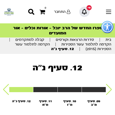
9+
0
התחבר
פתור
פתיחת
ספרו החדש של הרב יובל – אורות וכלים – אור
סדרות הפודקאסטים
סדרות הפודקאסטים
הסדרה המובילה החודש – דרך המלך
הסדרה המובילה החודש – דרך המלך
הצטרפו למהפכת הבריאות הטבעית >
פריט
המועדים
גישות
וכן
בית
|
סדרות הרצאות וקורסים
|
קבלה למתקדמים
|
רכזי
הקדמה לתלמוד עשר הספירות
|
הקדמה לתלמוד עשר
הספירות (2015)
|
12. סעיף נ”ה
12. סעיף נ''ה
יצה
09. סעיף
10. סעיף
11. סעיף
12. סעיף נ''ה
13. סעיף נ''ח
''ח
מ''ב
מ''ז
מ''ח