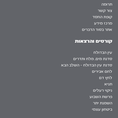
תרומה
צור קשר
קופת החסד
מרכז מידע
אתר בסוד הדברים
קורסים והרצאות
עין הבדולח
סדנת מים, מלח ותדרים
סדנת עין הבדולח – השלב הבא
לחם אבירים
לחץ דם
תניא
ניקוי רעלים
פרשת השבוע
השמנת יתר
ביטחון עצמי