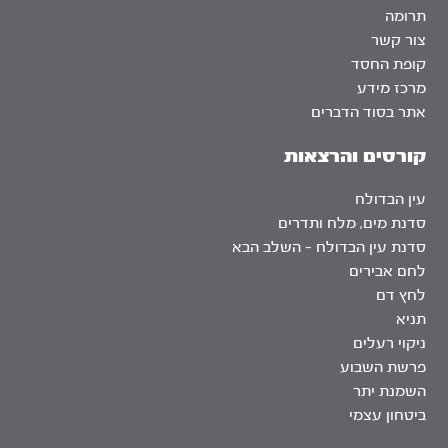
תרומה
צור קשר
קופת החסד
מרכז מידע
אתר בסוד הדברים
קורסים והרצאות
עין הבדולח
סדנת מים, מלח ותדרים
סדנת עין הבדולח – השלב הבא
לחם אבירים
לחץ דם
תניא
ניקוי רעלים
פרשת השבוע
השמנת יתר
ביטחון עצמי