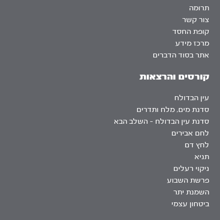
תרומה
צור קשר
קופת החסד
מרכז מידע
אתר בסוד הדברים
קורסים והרצאות
עין הבדולח
סדנת מים, מלח ותדרים
סדנת עין הבדולח – השלב הבא
לחם אבירים
לחץ דם
תניא
ניקוי רעלים
פרשת השבוע
השמנת יתר
ביטחון עצמי