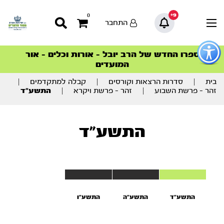
9+
0
התחבר
פתור
פתיחת
ספרו החדש של הרב יובל – אורות וכלים – אור
סדרות הפודקאסטים
סדרות הפודקאסטים
הסדרה המובילה החודש – דרך המלך
הסדרה המובילה החודש – דרך המלך
הצטרפו למהפכת הבריאות הטבעית >
פריט
המועדים
גישות
וכן
רכזי
בית
|
סדרות הרצאות וקורסים
|
קבלה למתקדמים
|
זהר - פרשת השבוע
|
זהר – פרשת ויקרא
|
התשע”ד
התשע”ד
התשע”ד
התשע”ה
התשע”ו