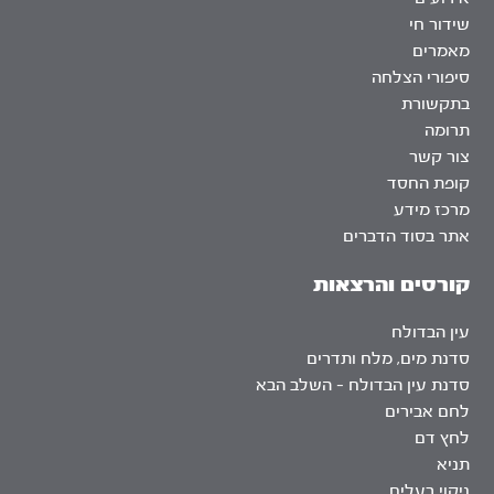
שידור חי
מאמרים
סיפורי הצלחה
בתקשורת
תרומה
צור קשר
קופת החסד
מרכז מידע
אתר בסוד הדברים
קורסים והרצאות
עין הבדולח
סדנת מים, מלח ותדרים
סדנת עין הבדולח – השלב הבא
לחם אבירים
לחץ דם
תניא
ניקוי רעלים