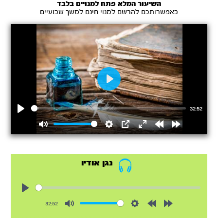
השיעור המלא פתח למנויים בלבד
באפשרותכם להרשם למנוי חינם למשך שבועיים
Play
32:52
Play
Mute
Settings
PIP
Enter
Rewind
Forward
fullscreen
15s
15s
נגן אודיו
Play
32:52
Mute
Settings
Rewind
Forward