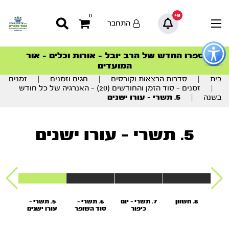
9+
0
התחבר
פתור
פתיחת
ספרו החדש של הרב יובל – אורות וכלים – אור
סדרות הפודקאסטים
סדרות הפודקאסטים
הסדרה המובילה החודש – דרך המלך
הסדרה המובילה החודש – דרך המלך
הצטרפו למהפכת הבריאות הטבעית >
פריט
המועדים
גישות
וכן
בית
|
סדרות הרצאות וקורסים
|
חגים וזמנים
|
זמנים
רכזי
|
זמנים – סוד הזמן והחודשים (20) – האנרגיה של כל חודש
בשנה
|
5. תשרי – עורו ישנים
5. תשרי - עורו ישנים
8. חשוון
7. תשרי - יום
6. תשרי -
5. תשרי -
4
כיפור
סוד השופר
עורו ישנים
ה