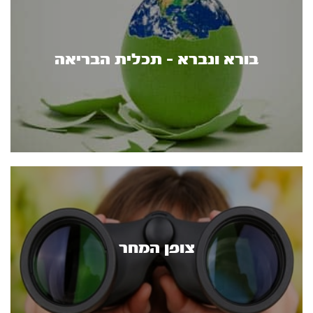
בורא ונברא - תכלית הבריאה
צופן המחר