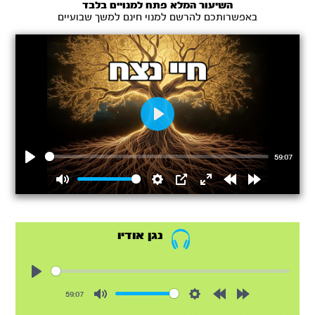
השיעור המלא פתח למנויים בלבד
באפשרותכם להרשם למנוי חינם למשך שבועיים
Play
59:07
Play
Mute
Settings
PIP
Enter
Rewind
Forward
fullscreen
15s
15s
נגן אודיו
Play
59:07
Mute
Settings
Rewind
Forward