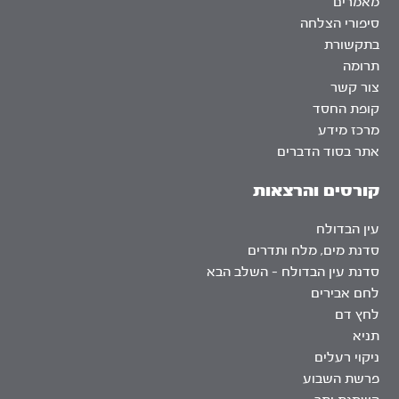
מאמרים
סיפורי הצלחה
בתקשורת
תרומה
צור קשר
קופת החסד
מרכז מידע
אתר בסוד הדברים
קורסים והרצאות
עין הבדולח
סדנת מים, מלח ותדרים
סדנת עין הבדולח – השלב הבא
לחם אבירים
לחץ דם
תניא
ניקוי רעלים
פרשת השבוע