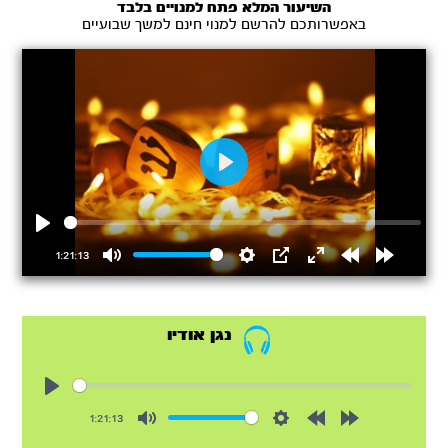
השיעור המלא פתח למנויים בלבד
באפשרותכם להרשם למנוי חינם למשך שבועיים
Play
Play
1:21:13
Mute
Settings
PIP
Enter
Rewind
Forward
fullscreen
15s
15s
נגן אודיו
Play
1:21:13
Mute
Settings
Rewind
Forward