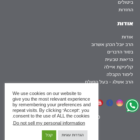
ביטולים
החזרות
אודות
אודות
הרב יובל הכהן אשרוב
בסוד הדברים
בריאות טבעית
קליניקת איילה
לימוד הקבלה
הרב אשלג – בעל הסולם
We use cookies on our website to
give you the most relevant experience
אתר שומר שבת
by remembering your preferences and
repeat visits. By clicking “Accept”, you
consent to the use of ALL the cookies.
|
SEO
.
Do not sell my personal information
x
הגדרות עוגיות
קבל
לסדרות