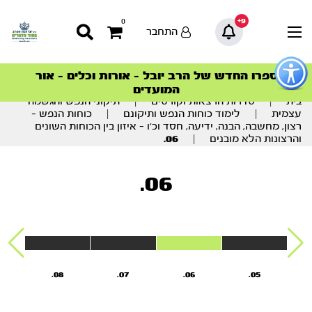
9+
0
התחבר
פתור
פתיחת
ספרו החדש של הרב יובל – אורות וכלים – אור
סדרות הפודקאסטים
סדרות הפודקאסטים
הסדרה המובילה החודש – דרך המלך
הסדרה המובילה החודש – דרך המלך
הצטרפו למהפכת הבריאות הטבעית >
פריט
המועדים
גישות
וכן
בית
|
סדרות הרצאות וקורסים
|
תיקוני הנפש והגשמה
רכזי
עצמית
|
לימוד כוחות הנפש ותיקונם
|
כוחות הנפש –
רצון, מחשבה, הבנה, ידיעה, חסד וכ’ו – איזון בין הכוחות השונים
והרצונות הלא מובנים
|
06.
06.
08.
07.
06.
05.