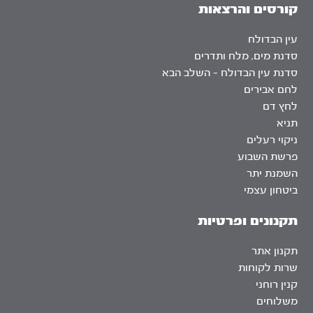
קורסים והרצאות
עין הבדולח
סדנת מים, מלח ותדרים
סדנת עין הבדולח – השלב הבא
לחם אבירים
לחץ דם
תניא
ניקוי רעלים
פרשת השבוע
השמנת יתר
ביטחון עצמי
תקנונים ופרטיות
תקנון אתר
שרות לקוחות
קנין רוחני
משלוחים