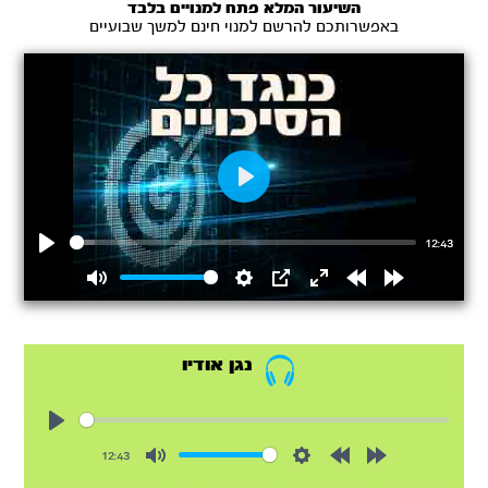
השיעור המלא פתח למנויים בלבד
באפשרותכם להרשם למנוי חינם למשך שבועיים
Play
12:43
Play
Mute
Settings
PIP
Enter
Rewind
Forward
fullscreen
15s
15s
נגן אודיו
Play
12:43
Mute
Settings
Rewind
Forward