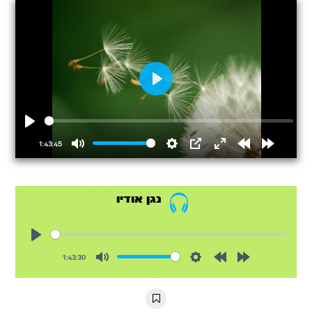
Play
Play
1:43:45
Mute
Settings
PIP
Enter
Rewind
Forward
fullscreen
15s
15s
נגן אודיו
Play
1:43:30
Mute
Settings
Rewind
Forward
10s
10s