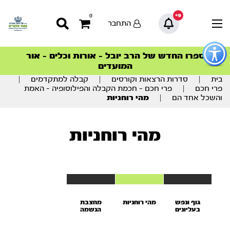
9+
0
התחבר
פתור
פתיחת
ספרו החדש של הרב יובל – אורות וכלים – אור
סדרות הפודקאסטים
סדרות הפודקאסטים
הסדרה המובילה החודש – דרך המלך
הסדרה המובילה החודש – דרך המלך
הצטרפו למהפכת הבריאות הטבעית >
פריט
המועדים
גישות
וכן
בית
|
סדרות הרצאות וקורסים
|
קבלה למתקדמים
|
רכזי
פרי חכם
|
פרי חכם – חכמת הקבלה והפילוסופיה – האמת
והשכל אחד הם
|
מהי רוחניות
מהי רוחניות
גוף ונפש
מהי רוחניות
מחצבת
בעליונים
הנשמה