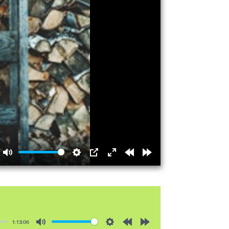
Mute
Settings
PIP
Enter
Rewind
Forward
fullscreen
15s
15s
1:13:06