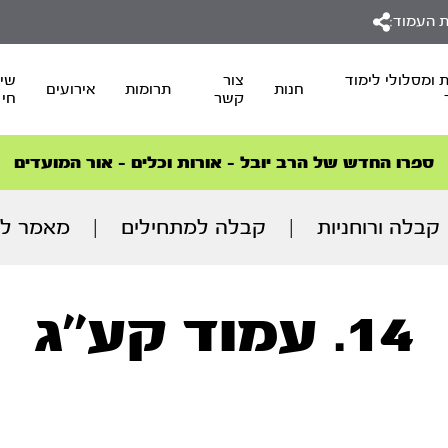
 העמוד:
 ומסלולי לימוד
צור
שיד
חנות
תרומות
אירועים
קשר
חי
סדרות הפודקאסטים
סדרות הפודקאסטים
הסדרה המובילה החודש – דרך המלך
הסדרה המובילה החודש – דרך המלך
הצטרפו למהפכת הבריאות הטבעית >
ספרו החדש של הרב יובל – אורות וכלים – אור המועדים
קבלה ורוחניות
|
קבלה למתחילים
|
מאמר לס
14. עמוד קע''ג