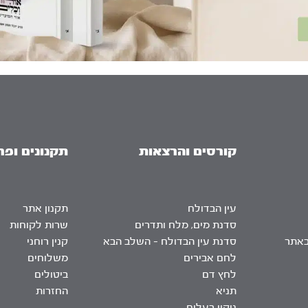
קורסים והרצאות
תקנונים ופר
עין הבדולח
תקנון אתר
סדנת מים, מלח ותדרים
שרות לקוחות
באתר
סדנת עין הבדולח – השלב הבא
קנין רוחני
לחם אבירים
משלוחים
לחץ דם
ביטולים
תניא
החזרות
ניקוי רעלים