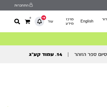
התחברות
9+
0
ור
מרכז
English
עוד
מידע
יום ספר הזוהר
|
14. עמוד קע”ג