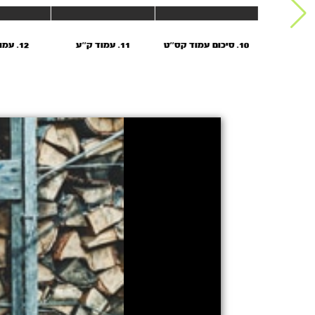
10. סיכום עמוד קס''ט
11. עמוד ק''ע
12. עמוד קע''ב