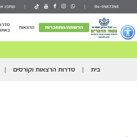
04-6987398
|
|
שתפו את
סדרות
פתור
הרשמה/התחברות
הרצאות
באתר
פתיחת
פריט
גישות
וכן
רכזי
בית
|
סדרות הרצאות וקורסים
|