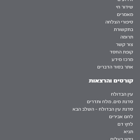
שידור חי
מאמרים
סיפורי הצלחה
בתקשורת
תרומה
צור קשר
קופת החסד
מרכז מידע
אתר בסוד הדברים
קורסים והרצאות
עין הבדולח
סדנת מים, מלח ותדרים
סדנת עין הבדולח – השלב הבא
לחם אבירים
לחץ דם
תניא
ניקוי רעלים