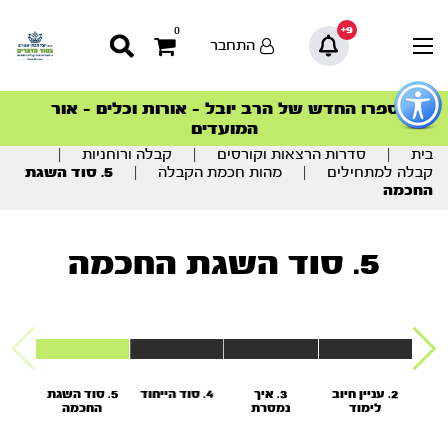
9+
0
התחבר
פתור
פתיחת
ספרו החדש של הרב יובל – אורות וכלים – אור
סדרות הפודקאסטים
סדרות הפודקאסטים
הסדרה המובילה החודש – דרך המלך
הסדרה המובילה החודש – דרך המלך
הצטרפו למהפכת הבריאות הטבעית >
פריט
המועדים
גישות
וכן
בית
|
סדרות הרצאות וקורסים
|
קבלה ורוחניות
|
רכזי
קבלה למתחילים
|
מהות חכמת הקבלה
|
5. סוד השגת
החכמה
5. סוד השגת החכמה
חכמת
2. עניין חיוב
3. איך
4. סוד הייחוד
5. סוד השגת
ה
לימוד
נמסרת
החכמה
הקבלה
החכמה?
בדורינו