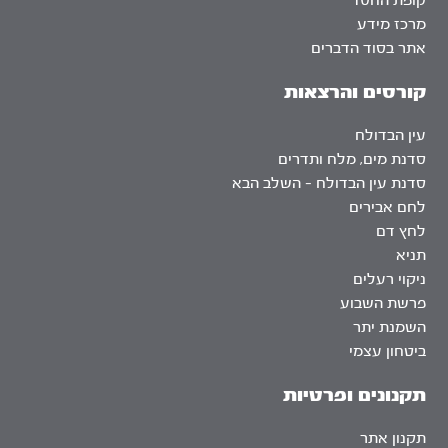
קופת החסד
מרכז מידע
אתר בסוד הדברים
קורסים והרצאות
עין הבדולח
סדנת מים, מלח ותדרים
סדנת עין הבדולח – השלב הבא
לחם אבירים
לחץ דם
תניא
ניקוי רעלים
פרשת השבוע
השמנת יתר
ביטחון עצמי
תקנונים ופרטיות
תקנון אתר