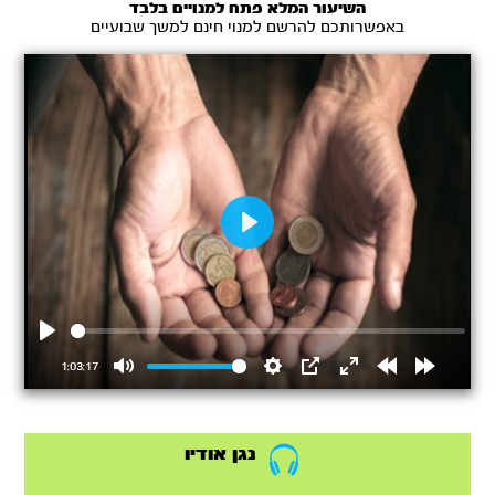
השיעור המלא פתח למנויים בלבד
באפשרותכם להרשם למנוי חינם למשך שבועיים
Play
Play
1:03:17
Mute
Settings
PIP
Enter
Rewind
Forward
fullscreen
15s
15s
נגן אודיו