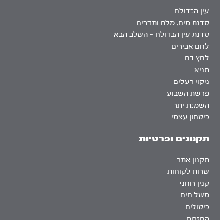
עין הבדולח
סדנת מים, מלח ותדרים
סדנת עין הבדולח – השלב הבא
לחם אבירים
לחץ דם
תניא
ניקוי רעלים
פרשת השבוע
השמנת יתר
ביטחון עצמי
תקנונים ופרטיות
תקנון אתר
שרות לקוחות
קנין רוחני
משלוחים
ביטולים
החזרות