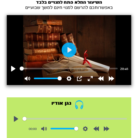
השיעור המלא פתח למנויים בלבד
באפשרותכם להרשם למנוי חינם למשך שבועיים
Play
20:46
Play
Mute
Settings
PIP
Enter
Rewind
Forward
fullscreen
15s
15s
נגן אודיו
Play
00:00
Mute
Settings
Rewind
Forward