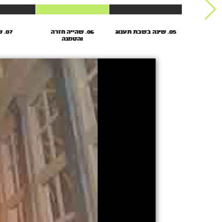
05. שינה בשבת תענוג
06. שהייה חזרה
07. שהייה
והטמנה