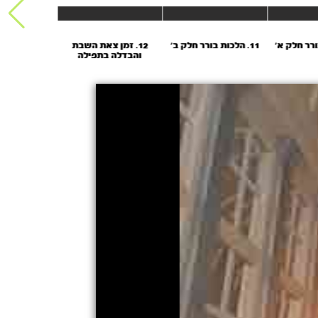
11. הלכות בורר חלק ב'
12. זמן צאת השבת
13. הבד
והבדלה בתפילה
הכנס