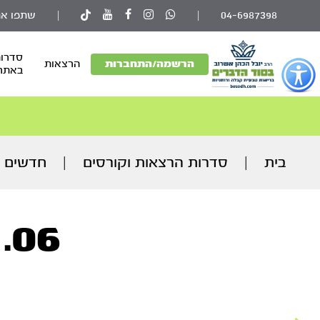
04-6987398
|
|
שתפו את
סדרות
פתור
הרשמה/התחברות
הרצאות
באתר
פתיחת
פריט
גישות
וכן
רכזי
בית
|
סדרות הרצאות וקורסים
|
חדשים ו
06. שהייה חזרה והטמנה