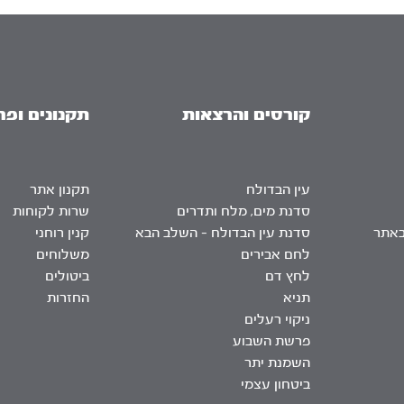
קורסים והרצאות
תקנונים ופר
עין הבדולח
תקנון אתר
סדנת מים, מלח ותדרים
שרות לקוחות
באתר
סדנת עין הבדולח – השלב הבא
קנין רוחני
לחם אבירים
משלוחים
לחץ דם
ביטולים
תניא
החזרות
ניקוי רעלים
פרשת השבוע
השמנת יתר
ביטחון עצמי