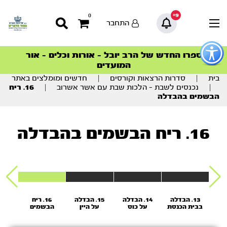
9+
0
התחבר
פתור
פתיחת
ספרו החדש של הרב יובל – אורות וכלים – אור
סדרות הפודקאסטים
סדרות הפודקאסטים
הסדרה המובילה החודש – דרך המלך
הסדרה המובילה החודש – דרך המלך
הצטרפו למהפכת הבריאות הטבעית >
פריט
המועדים
גישות
וכן
בית
|
סדרות הרצאות וקורסים
|
חדשים ומומלצים באתר
רכזי
|
נכנסים לשבת – הלכות שבת עם אשר אשרוב
|
16. ריח
הבשמים בהבדלה
16. ריח הבשמים בהבדלה
 צאת
13. הבדלה
14. הבדלה
15. הבדלה
16. ריח
7
בבית הכנסת
על כוס
על היין
הבשמים
האש
ה
בהבדלה
ה