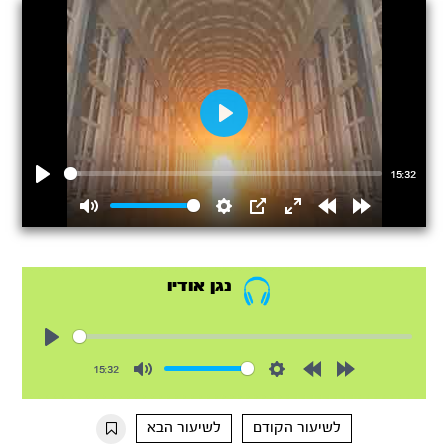
Play
15:32
Play
Mute
Settings
PIP
Enter
Rewind
Forward
fullscreen
15s
15s
נגן אודיו
Play
15:32
Mute
Settings
Rewind
Forward
10s
10s
לשיעור הקודם
לשיעור הבא