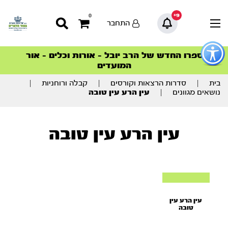
9+
0
התחבר
פתור
פתיחת
ספרו החדש של הרב יובל – אורות וכלים – אור
סדרות הפודקאסטים
סדרות הפודקאסטים
הסדרה המובילה החודש – דרך המלך
הסדרה המובילה החודש – דרך המלך
הצטרפו למהפכת הבריאות הטבעית >
פריט
המועדים
גישות
וכן
רכזי
בית
|
סדרות הרצאות וקורסים
|
קבלה ורוחניות
|
נושאים מגוונים
|
עין הרע עין טובה
עין הרע עין טובה
עין הרע עין
טובה