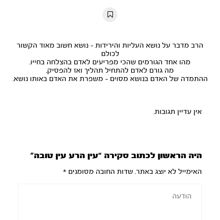
10s
10s
הרב מדבר על נושא העליות והירידות - נושא חשוב מאוד הקשור
לכולם
מהו אחד הגורמים שהכי מפריעים לאדם בהצלחה בחייו.
מה גורם לאדם להתחיל תהליך ואז להפסיק.
ההתמדה של האדם בנושא מסוים - משפרת את האדם באותו נושא.
אין עדיין תגובות.
היה הראשון לכתוב סקירה “עין הרע עין טובה”
האימייל לא יוצג באתר.
שדות החובה מסומנים
*