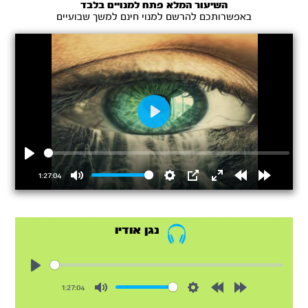
השיעור המלא פתח למנויים בלבד
באפשרותכם להרשם למנוי חינם למשך שבועיים
Play
Play
1:27:04
Mute
Settings
PIP
Enter
Rewind
Forward
fullscreen
15s
15s
נגן אודיו
Play
1:27:04
Mute
Settings
Rewind
Forward