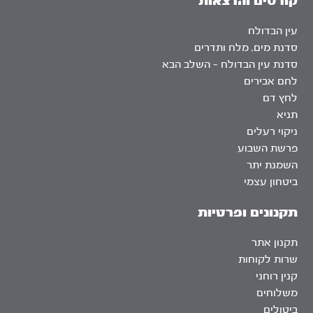
קורסים והרצאות
עין הבדולח
סדנת מים, מלח ותדרים
סדנת עין הבדולח – השלב הבא
לחם אבירים
לחץ דם
תניא
ניקוי רעלים
פרשת השבוע
השמנת יתר
ביטחון עצמי
תקנונים ופרטיות
תקנון אתר
שרות לקוחות
קנין רוחני
משלוחים
ביטולים