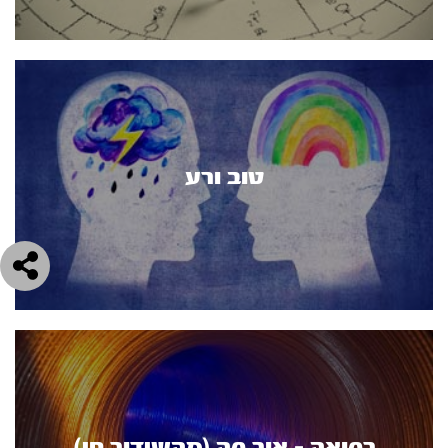
טוב ורע
רפואה - אור פה (מהשידור חי)