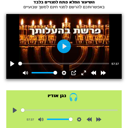
השיעור המלא פתח למנויים בלבד
באפשרותכם להרשם למנוי חינם למשך שבועיים
Play
57:37
Play
Mute
Settings
PIP
Enter
Rewind
Forward
fullscreen
15s
15s
נגן אודיו
Play
57:37
Mute
Settings
Rewind
Forward