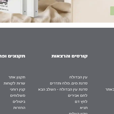
קורסים והרצאות
תקנונים ופר
עין הבדולח
תקנון אתר
סדנת מים, מלח ותדרים
שרות לקוחות
באתר
סדנת עין הבדולח – השלב הבא
קנין רוחני
לחם אבירים
משלוחים
לחץ דם
ביטולים
תניא
החזרות
ניקוי רעלים