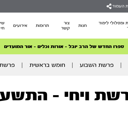
 העמוד:
 ומסלולי לימוד
צור
שיד
חנות
תרומות
אירועים
קשר
חי
סדרות הפודקאסטים
סדרות הפודקאסטים
הסדרה המובילה החודש – דרך המלך
הסדרה המובילה החודש – דרך המלך
הצטרפו למהפכת הבריאות הטבעית >
ספרו החדש של הרב יובל – אורות וכלים – אור המועדים
|
פרשת השבוע
|
חומש בראשית
|
פרשת ו
שת ויחי - התשע’’