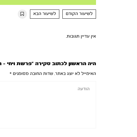
Mute
Settings
Rewind
Forward
10s
10s
לשיעור הקודם
לשיעור הבא
אין עדיין תגובות.
היה הראשון לכתוב סקירה “פרשת ויחי – ה
האימייל לא יוצג באתר.
שדות החובה מסומנים
*