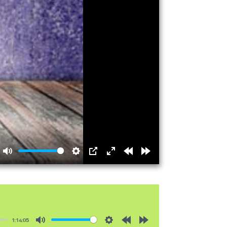
Mute
Settings
PIP
Enter
Rewind
Forward
fullscreen
15s
15s
1:14:05