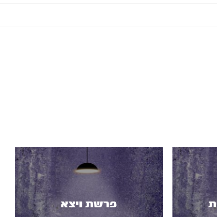
ת
פרשת ויצא