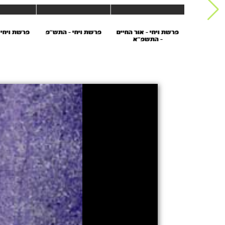
חי - סוד
פרשת ויחי - אור החיים
פרשת ויחי – התש’’פ
פרשת ויחי 
 התשפ''ב
- התשפ''א