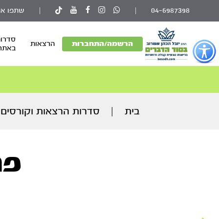
04-6987398
|
|
שתפו את
סדרות
פתור
הרשמה/התחברות
הרצאות
באתר
פתיחת
פריט
גישות
וכן
רכזי
בית
|
סדרות הרצאות וקורסים
פר