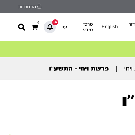
התחברות
9+
0
ור
מרכז
English
עוד
מידע
יחי
|
פרשת ויחי – התשע’’ו
ו