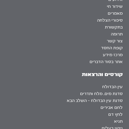
שידור חי
מאמרים
סיפורי הצלחה
בתקשורת
תרומה
צור קשר
קופת החסד
מרכז מידע
אתר בסוד הדברים
קורסים והרצאות
עין הבדולח
סדנת מים, מלח ותדרים
סדנת עין הבדולח – השלב הבא
לחם אבירים
לחץ דם
תניא
ניקוי רעלים