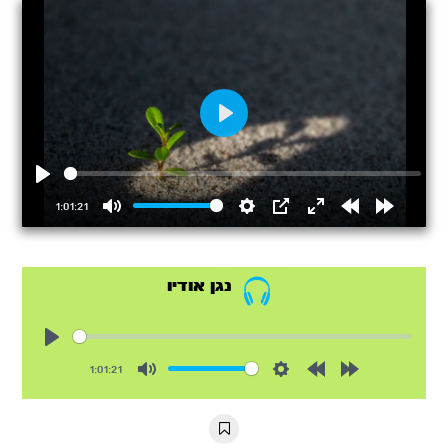
Play
Play
1:01:21
Mute
Settings
PIP
Enter
Rewind
Forward
fullscreen
15s
15s
נגן אודיו
Play
1:01:21
Mute
Settings
Rewind
Forward
10s
10s