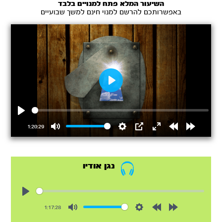
השיעור המלא פתח למנויים בלבד
באפשרותכם להרשם למנוי חינם למשך שבועיים
Play
Play
1:20:29
Mute
Settings
PIP
Enter
Rewind
Forward
fullscreen
15s
15s
נגן אודיו
Play
1:17:28
Mute
Settings
Rewind
Forward