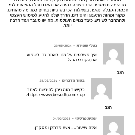
שהסביר אותם מר"ן הרב אשלג זצוק"ל, בעל הסולם. בסדרה
מדהימה זו מסביר הרב בצורה בהירה את האדם וכל המציאות לפי
חכמת הקבלה ונוגעת בשאלות הכי בסיסיות בחיים כמו: מה מהותינו,
מקור ומהות התענוג והיסורים, הדרך שלנו להגיע למימוש העצמי
ולהתחבר לשורש. כיצד בנויים העולמות, מה יש מעבר ועוד הרבה
יותר.
נטלי שפירא
–
26/05/2024
איך משלמים על מנוי לאתר כדי לשמוע
את.הקורס הזה?
הגב
בסוד הדברים
–
28/05/2024
בקישור הזה ניתן להירשם לאתר –
https://www.besodh.com/rcp/
הגב
עמית פרסקי
–
04/09/2021
איזה שיעור…. אש! מרתק ומסקרן.