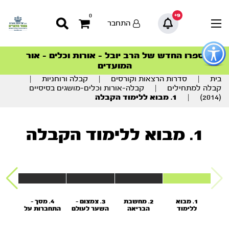
9+
0
התחבר
פתור
פתיחת
ספרו החדש של הרב יובל – אורות וכלים – אור
סדרות הפודקאסטים
סדרות הפודקאסטים
הסדרה המובילה החודש – דרך המלך
הסדרה המובילה החודש – דרך המלך
הצטרפו למהפכת הבריאות הטבעית >
פריט
המועדים
גישות
וכן
בית
|
סדרות הרצאות וקורסים
|
קבלה ורוחניות
|
רכזי
קבלה למתחילים
|
קבלה-אורות וכלים-מושגים בסיסיים
(2014)
|
1. מבוא ללימוד הקבלה
1. מבוא ללימוד הקבלה
1. מבוא
2. מחשבת
3. צמצום -
4. מסך -
5
ללימוד
הבריאה
השער לעולם
התחברות על
וי
הקבלה
רוחני
ידי התנגדות