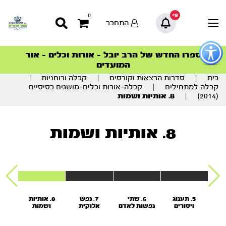
9+
0
התחבר
פתור
פתיחת
ספרו החדש של הרב יובל – אורות וכלים – אור
סדרות הפודקאסטים
סדרות הפודקאסטים
הסדרה המובילה החודש – דרך המלך
הסדרה המובילה החודש – דרך המלך
הצטרפו למהפכת הבריאות הטבעית >
פריט
המועדים
גישות
וכן
בית
|
סדרות הרצאות וקורסים
|
קבלה ורוחניות
|
רכזי
קבלה למתחילים
|
קבלה-אורות וכלים-מושגים בסיסיים
(2014)
|
8. אותיות ושמות
8. אותיות ושמות
 -
5. תענוג
6. שתי
7. נפש
8. אותיות
9. הזמן
 על
ויסורים
נפשות לאדם
אלוקית
ושמות
דות
- נפש בהמית