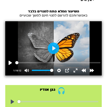
- איך חיים
עם ניגודים
השיעור המלא פתח למנויים בלבד
באפשרותכם להרשם למנוי חינם למשך שבועיים
Play
Play
1:19:12
Mute
Settings
PIP
Enter
Rewind
Forward
fullscreen
15s
15s
נגן אודיו
Play