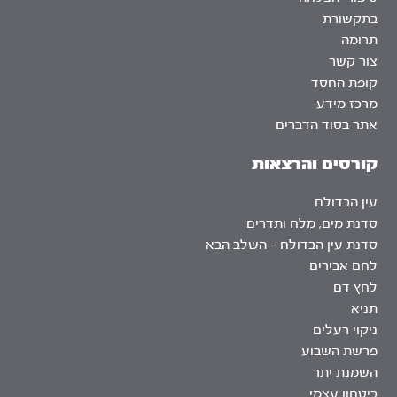
בתקשורת
תרומה
צור קשר
קופת החסד
מרכז מידע
אתר בסוד הדברים
קורסים והרצאות
עין הבדולח
סדנת מים, מלח ותדרים
סדנת עין הבדולח – השלב הבא
לחם אבירים
לחץ דם
תניא
ניקוי רעלים
פרשת השבוע
השמנת יתר
ביטחון עצמי