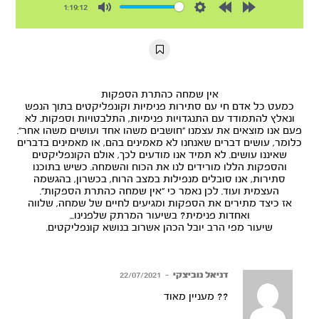
1:19:12
Mute
Settings
Rewind
Forward
10s
10s
אין שמחה כהתרת הספקות
כמעט כל אדם חי עם סתירות פנימיות וקונפליקטים בתוך הנפש
ונאלץ להתמודד עם התנגדויות פנימיות, התלבטויות וספקות. לא
פעם אנו מוצאים את עצמנו ״חושבים משהו אחד ועושים משהו אחר״.
כלומר, עושים דברים שאנחנו לא מאמינים בהם, או מאמינים בדברים
שאיננו עושים. לא תמיד אנו מודעים לכך, אולם הקונפליקטים
והספקות הללו מורידים לנו את הכוח והשמחה. כשיש בתוכנו
סתירות, אנו סובלים מנפילות במצב הרוח, בכשרון, בהגשמה
העצמית ועוד. לכן נאמר כי ״אין שמחה כהתרת הספקות״.
אז כיצד מתירים את הספקות ומגיעים לחיים של שמחה, שלווה
ואחדות פנימית? בשיעור המרתק שלפנינו...
שיעור מפי הרב יובל הכהן אשרוב בנושא קונפליקטים.
דניאל נוביצקי
–
22/07/2021
?? מעניין מאוד