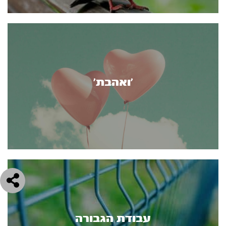
’ואהבת’
עבודת הגבורה