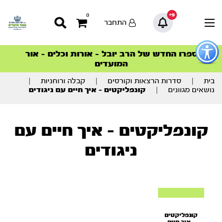
9+
0
התחבר
פתור
פתיחת
ספרו החדש של הרב יובל – אורות וכלים – אור
סדרות הפודקאסטים
סדרות הפודקאסטים
הסדרה המובילה החודש – דרך המלך
הסדרה המובילה החודש – דרך המלך
הצטרפו למהפכת הבריאות הטבעית >
פריט
המועדים
גישות
וכן
רכזי
בית
|
סדרות הרצאות וקורסים
|
קבלה ורוחניות
|
נושאים מגוונים
|
קונפליקטים – איך חיים עם ניגודים
קונפליקטים - איך חיים עם
ניגודים
קונפליקטים