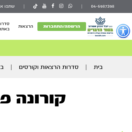
04-6987398
|
|
שתפו את
סדרות
פתור
הרשמה/התחברות
הרצאות
באתר
פתיחת
פריט
גישות
וכן
רכזי
בית
|
סדרות הרצאות וקורסים
|
בר
קורונה פ