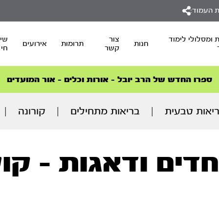
 העמוד:
 ומסלולי לימוד
צור
שיד
חנות
תרומות
אירועים
קשר
חי
סדרות הפודקאסטים
סדרות הפודקאסטים
הסדרה המובילה החודש – דרך המלך
הסדרה המובילה החודש – דרך המלך
הצטרפו למהפכת הבריאות הטבעית >
ספרו החדש של הרב יובל – אורות וכלים – אור המועדים
יאות טבעית
|
בריאות מתחילים
|
קורונה
|
חדים ודאגות - קו