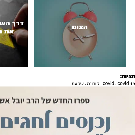
דרך השי
הצום
את ה
תגיות:
covid 19
,
covid
,
קורונה
,
שפעת