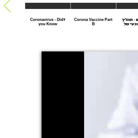
ם - תהליך
Corona Vaccine Part
?Coronavirus - Did
 look at the
טבעי של
B
you Know
avirus –
 קורונה
id-19