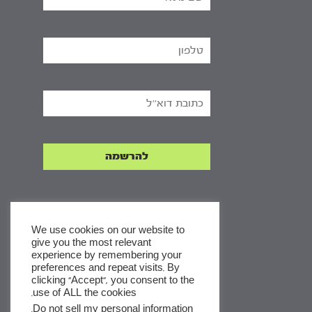
We use cookies on our website to
give you the most relevant
experience by remembering your
x
preferences and repeat visits. By
clicking “Accept”, you consent to the
לסדרות
use of ALL the cookies.
ומסלולי לימוד באתר
.
Do not sell my personal information