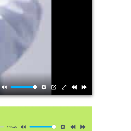
Mute
Settings
PIP
Enter
Rewind
Forward
fullscreen
15s
15s
1:15:45