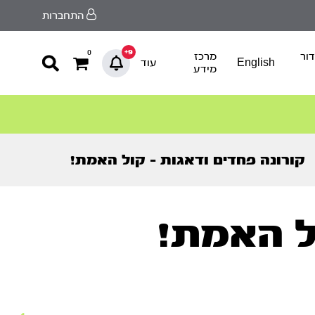
התחברות
9+
0
ור
מרכז
English
עוד
מידע
קורונה פחדים ודאגות – קול האמת!
ל האמת!