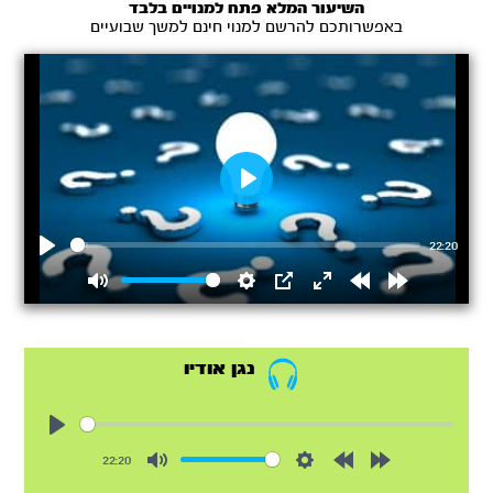
השיעור המלא פתח למנויים בלבד
באפשרותכם להרשם למנוי חינם למשך שבועיים
Play
22:20
Play
Mute
Settings
PIP
Enter
Rewind
Forward
fullscreen
15s
15s
נגן אודיו
Play
22:20
Mute
Settings
Rewind
Forward