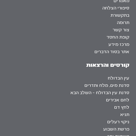
מאמרים
סיפורי הצלחה
בתקשורת
תרומה
צור קשר
קופת החסד
מרכז מידע
אתר בסוד הדברים
קורסים והרצאות
עין הבדולח
סדנת מים, מלח ותדרים
סדנת עין הבדולח – השלב הבא
לחם אבירים
לחץ דם
תניא
ניקוי רעלים
פרשת השבוע