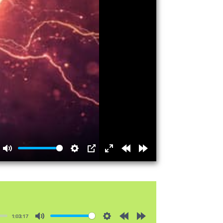
Mute
Settings
PIP
Enter
Rewind
Forward
fullscreen
15s
15s
1:03:17