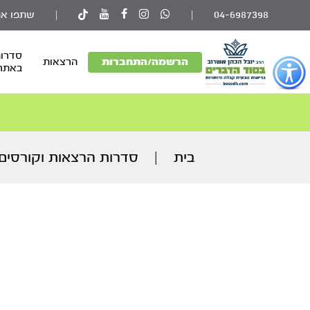
04-6987398
|
|
שתפו את
סדרות
פתור
הרשמה/התחברות
הרצאות
באתר
פתיחת
פריט
גישות
וכן
רכזי
בית
|
סדרות הרצאות וקורסים