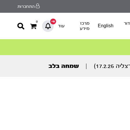
התחברות
9+
0
ור
מרכז
English
עוד
מידע
17.2.2)
|
שמחה בלב