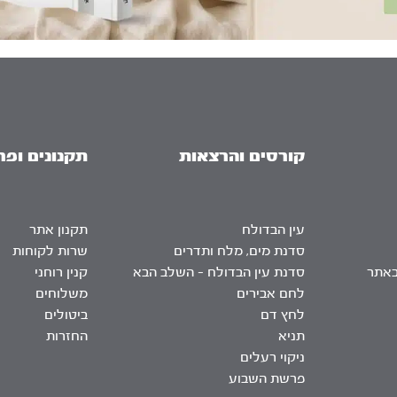
קורסים והרצאות
תקנונים ופר
עין הבדולח
תקנון אתר
סדנת מים, מלח ותדרים
שרות לקוחות
באתר
סדנת עין הבדולח – השלב הבא
קנין רוחני
לחם אבירים
משלוחים
לחץ דם
ביטולים
תניא
החזרות
ניקוי רעלים
פרשת השבוע