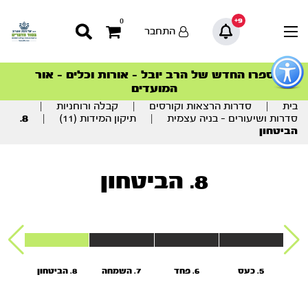
9+
0
התחבר
פתור
פתיחת
ספרו החדש של הרב יובל – אורות וכלים – אור
סדרות הפודקאסטים
סדרות הפודקאסטים
הסדרה המובילה החודש – דרך המלך
הסדרה המובילה החודש – דרך המלך
הצטרפו למהפכת הבריאות הטבעית >
פריט
המועדים
גישות
וכן
בית
|
סדרות הרצאות וקורסים
|
קבלה ורוחניות
|
רכזי
סדרות ושיעורים - בניה עצמית
|
תיקון המידות (11)
|
8.
הביטחון
8. הביטחון
5. כעס
6. פחד
7. השמחה
8. הביטחון
9
ה