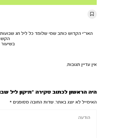
Mute
Settings
Rewind
Forward
10s
10s
האר"י הקדוש כותב שמי שלומד כל ליל חג שבועות (
הקשר 
בשיעור ש
אין עדיין תגובות.
היה הראשון לכתוב סקירה “תיקון ליל שבו
האימייל לא יוצג באתר.
שדות החובה מסומנים
*