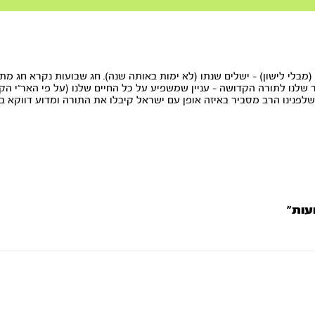
מבלי לישון) - ישלים שנתו (לא ימות באותה שנה). חג שבועות נקרא חג מ
שלנו לתורה הקדושה - עניין שמשפיע על כל החיים שלנו (על פי האר"י הקד
לפנינו הרב מסביר באיזה אופן עם ישראל קיבלו את התורה ומדוע דווקא בד
עות”