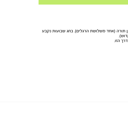
Play
תן תורה (אחד משלושת הרגלים). בחג שבועות נקבע
וש).
רך הזו.