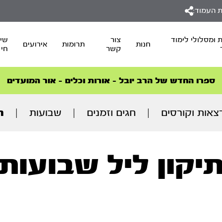
 העמוד:
 ומסלולי לימוד
צור
שיד
חנות
תרומות
אירועים
קשר
חי
סדרות הפודקאסטים
סדרות הפודקאסטים
הסדרה המובילה החודש – דרך המלך
הסדרה המובילה החודש – דרך המלך
הצטרפו למהפכת הבריאות הטבעית >
ספרו החדש של הרב יובל – אורות וכלים – אור המועדים
צאות וקורסים
|
חגים וזמנים
|
שבועות
|
ת
יקון ליל שבועות