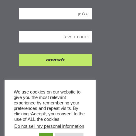
We use cookies on our website to
give you the most relevant
experience by remembering your
x
preferences and repeat visits. By
clicking “Accept”, you consent to the
לסדרות
use of ALL the cookies.
ומסלולי לימוד באתר
.
Do not sell my personal information