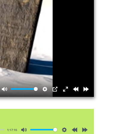
Mute
Settings
PIP
Enter
Rewind
Forward
fullscreen
15s
15s
1:17:16