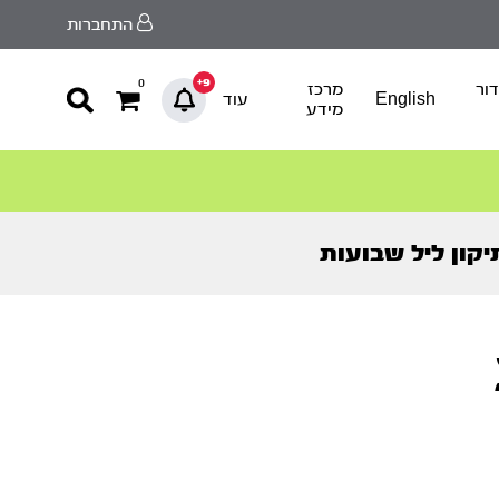
התחברות
9+
0
ור
מרכז
English
עוד
מידע
יקון ליל שבועות