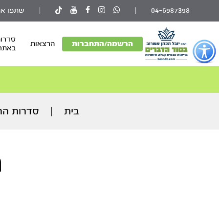
04-6987398
|
|
שתפו את
סדרות
פתור
הרשמה/התחברות
הרצאות
באתר
פתיחת
פריט
גישות
וכן
רכזי
בית
|
סדרות הר
ת