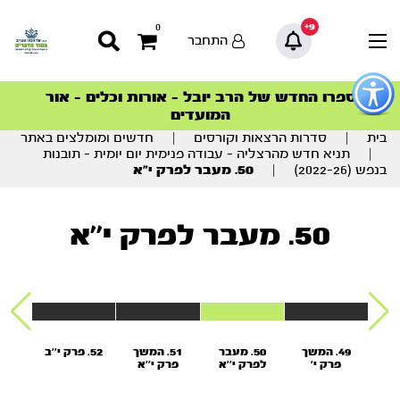
9+
0
התחבר
פתור
פתיחת
ספרו החדש של הרב יובל – אורות וכלים – אור
סדרות הפודקאסטים
סדרות הפודקאסטים
הסדרה המובילה החודש – דרך המלך
הסדרה המובילה החודש – דרך המלך
הצטרפו למהפכת הבריאות הטבעית >
פריט
המועדים
גישות
וכן
בית
|
סדרות הרצאות וקורסים
|
חדשים ומומלצים באתר
רכזי
|
תניא חדש מהרצליה – עבודה פנימית יום יומית – תובנות
בנפש (2022-26)
|
50. מעבר לפרק י”א
50. מעבר לפרק י''א
49. המשך
50. מעבר
51. המשך
52. פרק י''ב
3
פרק י'
לפרק י''א
פרק י''א
פר