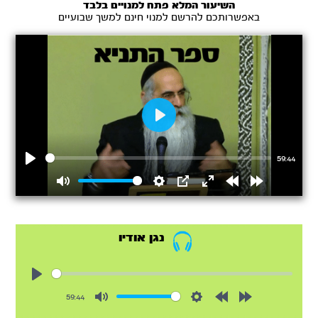
השיעור המלא פתח למנויים בלבד
באפשרותכם להרשם למנוי חינם למשך שבועיים
Play
59:44
Play
Mute
Settings
PIP
Enter
Rewind
Forward
fullscreen
15s
15s
נגן אודיו
Play
59:44
Mute
Settings
Rewind
Forward