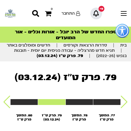
9+
0
התחבר
פתור
פתיחת
ספרו החדש של הרב יובל – אורות וכלים – אור
סדרות הפודקאסטים
סדרות הפודקאסטים
הסדרה המובילה החודש – דרך המלך
הסדרה המובילה החודש – דרך המלך
הצטרפו למהפכת הבריאות הטבעית >
פריט
המועדים
גישות
וכן
בית
|
סדרות הרצאות וקורסים
|
חדשים ומומלצים באתר
רכזי
|
תניא חדש מהרצליה – עבודה פנימית יום יומית – תובנות
בנפש (2022-26)
|
79. פרק ט”ז (03.12.24)
79. פרק ט''ז (03.12.24)
משך
77. המשך
78. המשך
79. פרק ט''ז
80. המשך
1
ו
פרק ט''ו
פרק ט''ו
(03.12.24)
פרק ט''ז
פרק
(17.12.24)
(10.12.24)
(26.11.24)
(19.11.24)