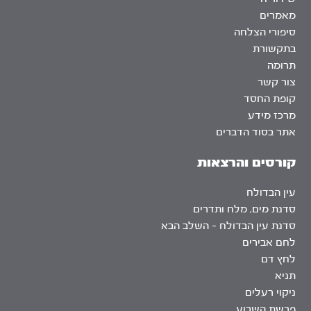
מאמרים
סיפורי הצלחה
בתקשורת
תרומה
צור קשר
קופת החסד
מרכז מידע
אתר בסוד הדברים
קורסים והרצאות
עין הבדולח
סדנת מים, מלח ותדרים
סדנת עין הבדולח – השלב הבא
לחם אבירים
לחץ דם
תניא
ניקוי רעלים
פרשת השבוע