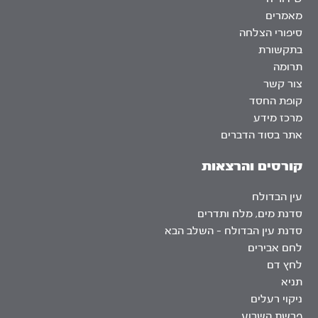
מאמרים
סיפורי הצלחה
בתקשורת
תרומה
צור קשר
קופת החסד
מרכז מידע
אתר בסוד הדברים
קורסים והרצאות
עין הבדולח
סדנת מים, מלח ותדרים
סדנת עין הבדולח – השלב הבא
לחם אבירים
לחץ דם
תניא
ניקוי רעלים
פרשת השבוע