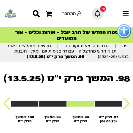
9+
0
התחבר
פתור
פתיחת
ספרו החדש של הרב יובל – אורות וכלים – אור
סדרות הפודקאסטים
סדרות הפודקאסטים
הסדרה המובילה החודש – דרך המלך
הסדרה המובילה החודש – דרך המלך
הצטרפו למהפכת הבריאות הטבעית >
פריט
המועדים
גישות
וכן
בית
|
סדרות הרצאות וקורסים
|
חדשים ומומלצים באתר
רכזי
|
תניא חדש מהרצליה – עבודה פנימית יום יומית – תובנות
בנפש (2022-26)
|
98. המשך פרק י”ט (13.5.25)
98. המשך פרק י''ט (13.5.25)
משך
97. פרק י''ט
98. המשך
99. המשך
100. המשך
ח
(06.05.25)
פרק י''ט
פרק י''ט
פרק י''ט
(03.06.25)
(27.05.25)
(20.05.25)
(13.5.25)