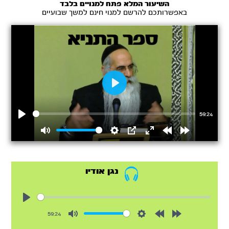
השיעור המלא פתח למנויים בלבד
באפשרותכם להרשם למנוי חינם למשך שבועיים
Play
59:24
Play
Mute
Settings
PIP
Enter
Rewind
Forward
fullscreen
15s
15s
נגן אודיו
Play
59:24
Mute
Settings
Rewind
Forward