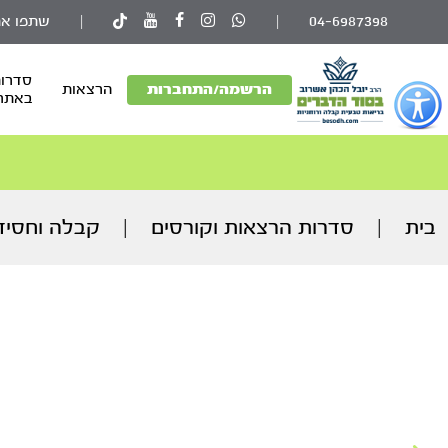
04-6987398
|
|
שתפו את
סדרות
פתור
הרשמה/התחברות
הרצאות
באתר
פתיחת
פריט
גישות
וכן
רכזי
בית
|
סדרות הרצאות וקורסים
|
קבלה וחסיד