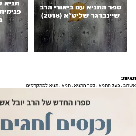
תניא ל
ספר התניא עם ביאורי הרב
פנימית 
שיינברגר שליט’’א (2018)
בנ
תגיות:
אשרוב
,
בעל התניא
,
ספר התניא
,
תניא
,
תניא למתקדמים