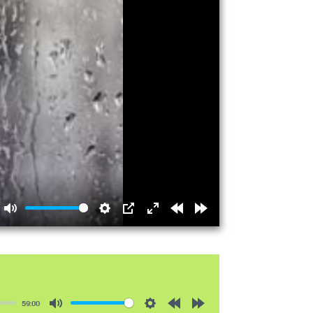
Mute
Settings
PIP
Enter
Rewind
Forward
fullscreen
15s
15s
59:00