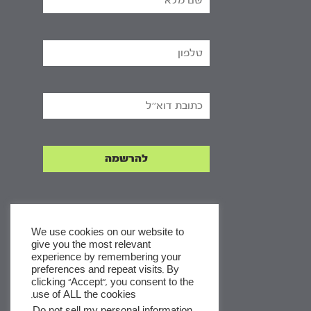
We use cookies on our website to
give you the most relevant
experience by remembering your
x
preferences and repeat visits. By
clicking “Accept”, you consent to the
לסדרות
use of ALL the cookies.
ומסלולי לימוד באתר
.
Do not sell my personal information