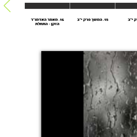
15. המשך פרק י"ב
16. מאמר האדמו’’ר
17. מאמר 
הזקן - התחלת
הזקן-התחלת
העבודה ותכלית
ותכלית התפ
התפילה א’