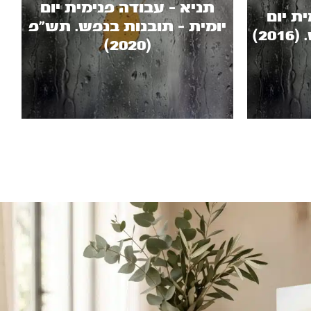
תניא - עבודה פנימית יום
ת יום
יומית - תובנות בנפש. תש"פ
2)
(2020)