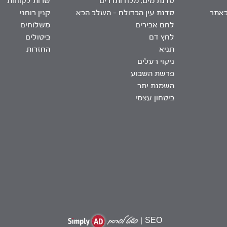
סדנת מים, מלח ותדרים
שרות לקוחות
באתר
סדנת עין הבדולח – השלב הבא
קנין רוחני
לחם אבירים
משלוחים
לחץ דם
ביטולים
תניא
החזרות
ניקוי רעלים
פרשת השבוע
השמנת יתר
ביטחון עצמי
|
SEO