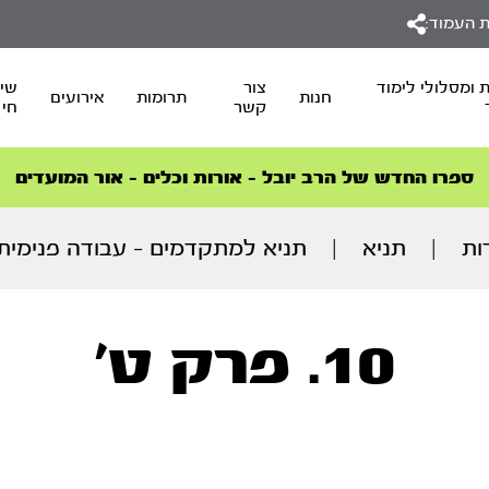
 העמוד:
 ומסלולי לימוד
צור
שיד
חנות
תרומות
אירועים
קשר
חי
סדרות הפודקאסטים
סדרות הפודקאסטים
הסדרה המובילה החודש – דרך המלך
הסדרה המובילה החודש – דרך המלך
הצטרפו למהפכת הבריאות הטבעית >
ספרו החדש של הרב יובל – אורות וכלים – אור המועדים
ות
|
תניא
|
תניא למתקדמים – עבודה פנימית יום 
10. פרק ט'