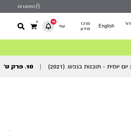
התחברות
9+
0
ור
מרכז
English
עוד
מידע
יומית – תובנות בנפש. (2021)
|
10. פרק ט’