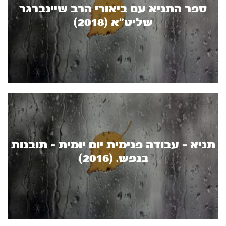
ספר התניא עם ביאורי הרב שיינברגר
שליט’’א (2018)
תניא - עבודה פנימית יום יומית - תובנות
בנפש. (2016)