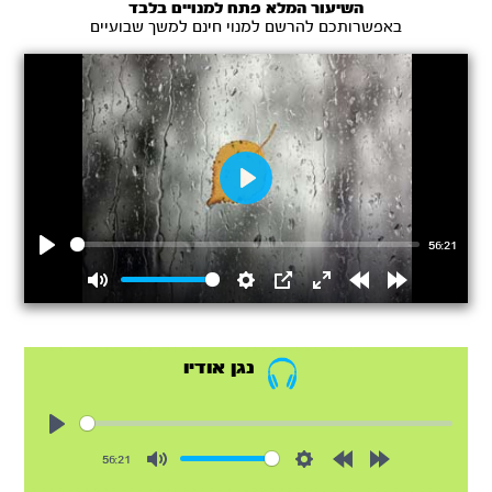
השיעור המלא פתח למנויים בלבד
באפשרותכם להרשם למנוי חינם למשך שבועיים
Play
56:21
Play
Mute
Settings
PIP
Enter
Rewind
Forward
fullscreen
15s
15s
נגן אודיו
Play
56:21
Mute
Settings
Rewind
Forward