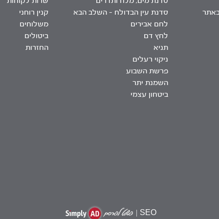
סדנת מים, מלח ותדרים
שרות לקוחות
באתר
סדנת עין הבדולח – השלב הבא
קנין רוחני
לחם אבירים
משלוחים
לחץ דם
ביטולים
תניא
החזרות
ניקוי רעלים
פרשת השבוע
השמנת יתר
ביטחון עצמי
|
SEO