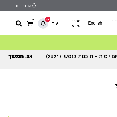
התחברות
9+
0
ור
מרכז
English
עוד
מידע
מית – תובנות בנפש. (2021)
|
24. המשך