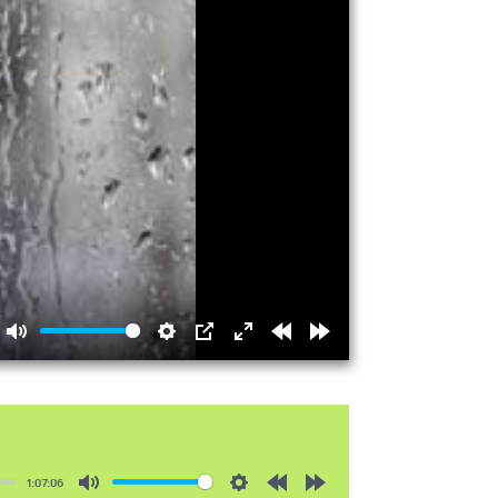
Mute
Settings
PIP
Enter
Rewind
Forward
fullscreen
15s
15s
1:07:06