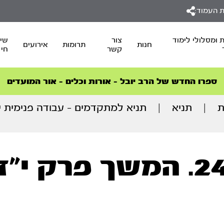
 העמוד:
 ומסלולי לימוד
צור
שיד
חנות
תרומות
אירועים
קשר
חי
סדרות הפודקאסטים
סדרות הפודקאסטים
הסדרה המובילה החודש – דרך המלך
הסדרה המובילה החודש – דרך המלך
הצטרפו למהפכת הבריאות הטבעית >
ספרו החדש של הרב יובל – אורות וכלים – אור המועדים
ת
|
תניא
|
תניא למתקדמים – עבודה פנימית יום יו
. המשך פרק י"ז