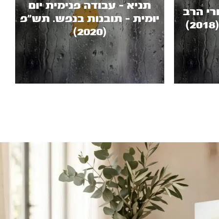
תניא - עבודה פנימית יום
רי הרב
יומית - תובנות בנפש. תש"פ
(2020)