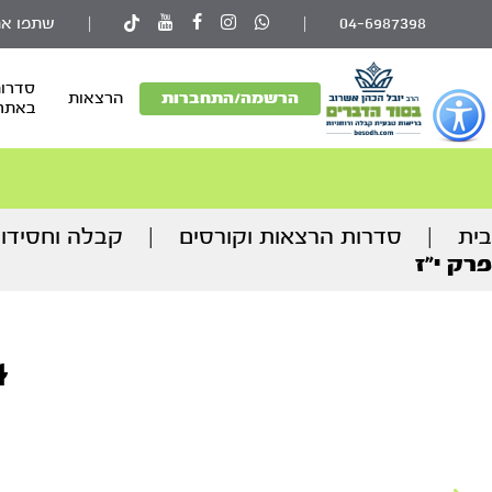
04-6987398
|
|
שתפו את
סדרות
פתור
הרשמה/התחברות
הרצאות
באתר
פתיחת
פריט
גישות
וכן
בית
|
סדרות הרצאות וקורסים
|
קבלה וחסידו
רכזי
פרק י”ז
24