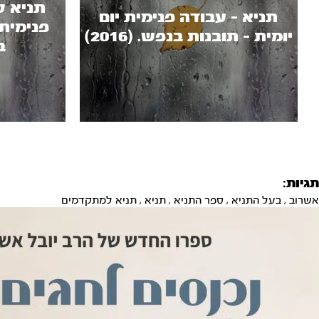
תניא ל
תניא - עבודה פנימית יום
פנימית 
יומית - תובנות בנפש. (2016)
בנ
תגיות:
אשרוב
,
בעל התניא
,
ספר התניא
,
תניא
,
תניא למתקדמים