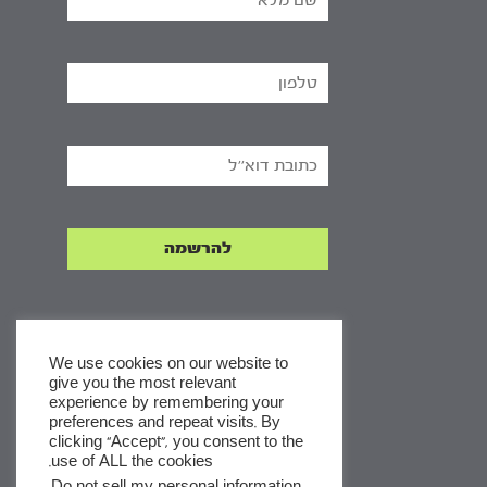
We use cookies on our website to
give you the most relevant
experience by remembering your
x
preferences and repeat visits. By
clicking “Accept”, you consent to the
לסדרות
use of ALL the cookies.
ומסלולי לימוד באתר
.
Do not sell my personal information