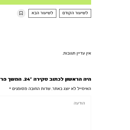
Mute
Settings
Rewind
Forward
10s
10s
לשיעור הקודם
לשיעור הבא
אין עדיין תגובות.
היה הראשון לכתוב סקירה “24. המשך פרק י”ז”
האימייל לא יוצג באתר.
שדות החובה מסומנים
*